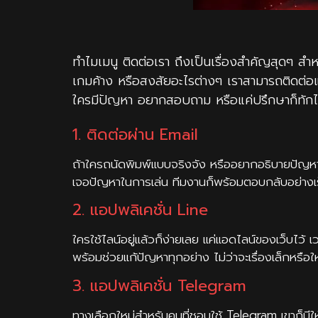
ทำไมเมนู ติดต่อเรา ถึงเป็นเรื่องสำคัญสุดๆ ส
เกมค้าง หรือสงสัยอะไรต่างๆ เราสามารถติดต่อ
ใครมีปัญหา อยากสอบถาม หรือแค่ปรึกษาก็ทักได้ท
1. ติดต่อผ่าน Email
ถ้าใครถนัดพิมพ์แบบจริงจัง หรืออยากอธิบายปัญหาแ
เจอปัญหาในการเล่น ทีมงานก็พร้อมตอบกลับอย่างเร็ว
2. แอปพลิเคชั่น Line
ใครใช้ไลน์อยู่แล้วก็ง่ายเลย แค่แอดไลน์ของเว็บไว้
พร้อมช่วยแก้ปัญหาทุกอย่าง ไม่ว่าจะเรื่องเล็กหรื
3. แอปพลิเคชั่น Telegram
ทางเลือกใหม่สำหรับคนที่ชอบใช้ Telegram เขาก็มีให