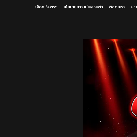
สล็อตเว็บตรง
นโยบายความเป็นส่วนตัว
ติดต่อเรา
บท